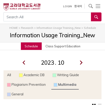
내
사이트내 검색
LOGIN
한국어
용
으
통합검색
로
건
HOME
>
Research
>
Information Usage Training_New
>
Schedule
너
Information Usage Training_New
뛰
기
Schedule
Class Support Education
.
All
Academic DB
Writing Giuide
Plagiarism Prevention
Multimedia
General