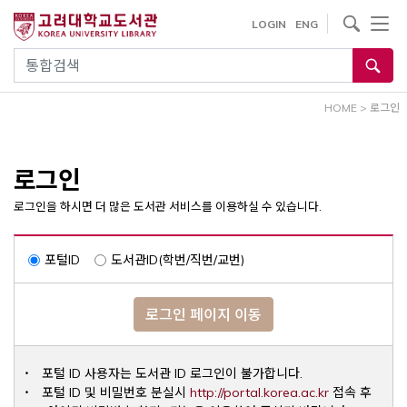
내
사이트내 검색
LOGIN
ENG
용
으
통합검색
로
건
HOME
>
로그인
너
뛰
기
로그인
로그인을 하시면 더 많은 도서관 서비스를 이용하실 수 있습니다.
포털ID
도서관ID(학번/직번/교번)
로그인 페이지 이동
포털 ID 사용자는 도서관 ID 로그인이 불가합니다.
Opens a ne
포털 ID 및 비밀번호 분실시
http://portal.korea.ac.kr
접속 후