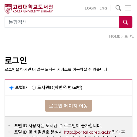
내
사이트내 검색
LOGIN
ENG
용
으
통합검색
로
건
HOME
>
로그인
너
뛰
기
로그인
로그인을 하시면 더 많은 도서관 서비스를 이용하실 수 있습니다.
포털ID
도서관ID(학번/직번/교번)
로그인 페이지 이동
포털 ID 사용자는 도서관 ID 로그인이 불가합니다.
Opens a ne
포털 ID 및 비밀번호 분실시
http://portal.korea.ac.kr
접속 후