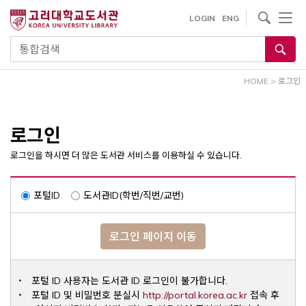
내
사이트내 검색
LOGIN
ENG
용
으
통합검색
로
건
HOME
>
로그인
너
뛰
기
로그인
로그인을 하시면 더 많은 도서관 서비스를 이용하실 수 있습니다.
포털ID
도서관ID(학번/직번/교번)
로그인 페이지 이동
포털 ID 사용자는 도서관 ID 로그인이 불가합니다.
Opens a ne
포털 ID 및 비밀번호 분실시
http://portal.korea.ac.kr
접속 후