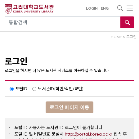
내
사이트내 검색
LOGIN
ENG
용
으
통합검색
로
건
HOME
>
로그인
너
뛰
기
로그인
로그인을 하시면 더 많은 도서관 서비스를 이용하실 수 있습니다.
포털ID
도서관ID(학번/직번/교번)
로그인 페이지 이동
포털 ID 사용자는 도서관 ID 로그인이 불가합니다.
Opens a ne
포털 ID 및 비밀번호 분실시
http://portal.korea.ac.kr
접속 후