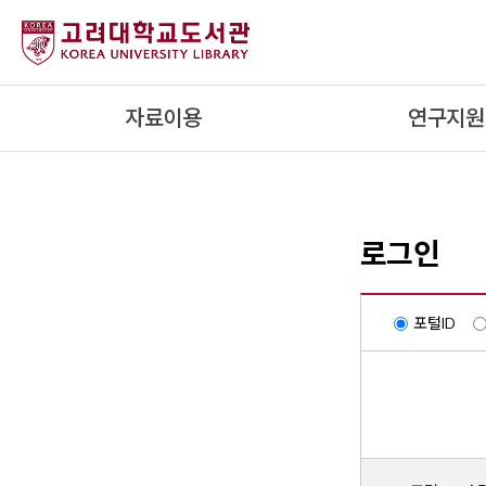
내
용
으
로
자료이용
연구지원
건
너
뛰
기
로그인
포털ID