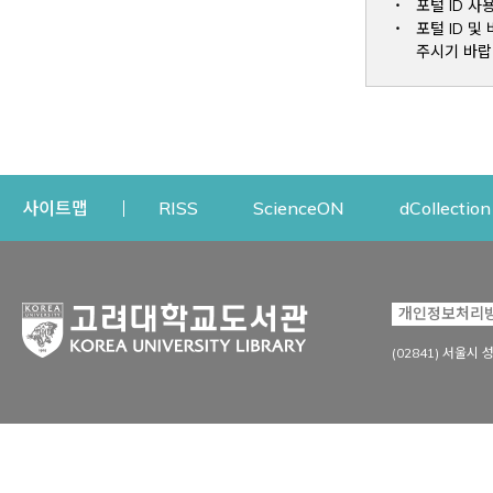
포털 ID 사
포털 ID 
주시기 바랍
Opens a new window
Opens a new win
사이트맵
RISS
ScienceON
dCollection
자료이용
연구지원
개인정보처리
Open
자료찾기
연구지원 서비스
(02841) 서울시 
상세검색
정보이용교육
강의수업자료
학술지 등재/평가 정보
데이터베이스
투고 저널 추천
전자저널
연구 동향 분석
전자책·이러닝
오픈액세스 출판 지원