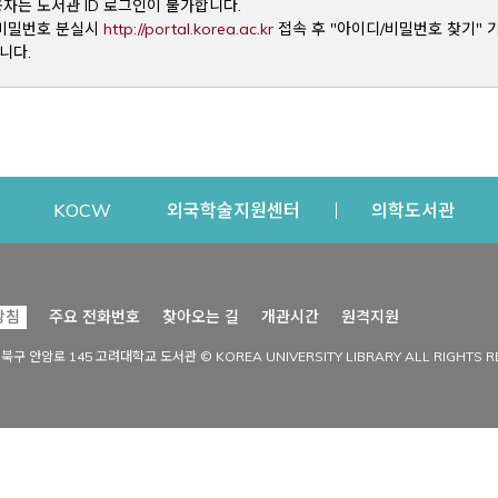
용자는 도서관 ID 로그인이 불가합니다.
Opens a new window
및 비밀번호 분실시
http://portal.korea.ac.kr
접속 후 "아이디/비밀번호 찾기" 
니다.
dow
Opens a new window
Opens a new window
Opens a new window
Open
KOCW
외국학술지원센터
의학도서관
시설이용
커뮤니티
Opens a new
방침
주요 전화번호
찾아오는 길
개관시간
원격지원
s a new window
시설찾기
도서관 소식
성북구 안암로 145 고려대학교 도서관 © KOREA UNIVERSITY LIBRARY ALL RIGHTS R
Opens a new window
시설·좌석 예약·현황
공지사항
중앙도서관
보도자료
중앙도서관(대학원)
홍보자료
학술정보관(CDL)
현황·통계
과학도서관
FAQ & QnA