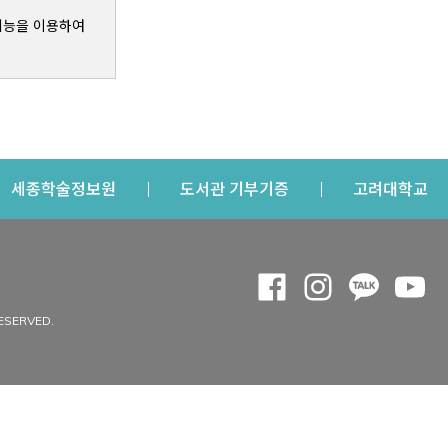
기능을 이용하여
s a new window
Opens a new window
Opens a new windo
Op
세종학술정보원
도서관 기부기증
고려대학교
나의공간
Opens a new window
Opens a new 
Opens a
Op
 window
내정보
ESERVED.
내서재
개인공지
이용자정보 관리
연회비·이용증
이용현황