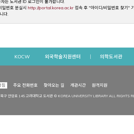
용자는 도서관 ID 로그인이 불가합니다.
Opens a new window
및 비밀번호 분실시
http://portal.korea.ac.kr
접속 후 "아이디/비밀번호 찾기" 
니다.
dow
Opens a new window
Opens a new window
Opens a new window
Open
KOCW
외국학술지원센터
의학도서관
시설이용
커뮤니티
Opens a new
방침
주요 전화번호
찾아오는 길
개관시간
원격지원
s a new window
시설찾기
도서관 소식
성북구 안암로 145 고려대학교 도서관 © KOREA UNIVERSITY LIBRARY ALL RIGHTS R
Opens a new window
시설·좌석 예약·현황
공지사항
중앙도서관
보도자료
중앙도서관(대학원)
홍보자료
학술정보관(CDL)
현황·통계
과학도서관
FAQ & QnA