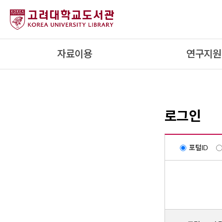
내
용
으
로
자료이용
연구지원
건
너
뛰
기
로그인
포털ID