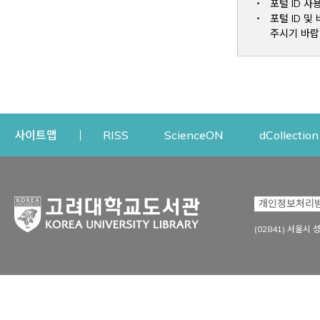
포털 ID 사
포털 ID 
주시기 바랍
Opens a new window
Opens a new win
사이트맵
RISS
ScienceON
dCollection
자료이용
연구지원
개인정보처리
Open
자료찾기
연구지원 서비스
(02841) 서울시 
상세검색
정보이용교육
강의수업자료
학술지 등재/평가 정보
데이터베이스
투고 저널 추천
전자저널
연구 동향 분석
전자책·이러닝
오픈액세스 출판 지원