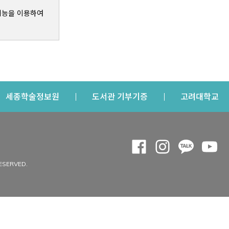
기능을 이용하여
s a new window
Opens a new window
Opens a new windo
Op
세종학술정보원
도서관 기부기증
고려대학교
나의공간
Opens a new window
Opens a new 
Opens a
Op
 window
내정보
ESERVED.
내서재
개인공지
이용자정보 관리
연회비·이용증
이용현황