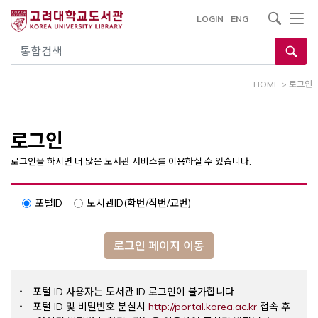
내
사이트내 검색
LOGIN
ENG
용
으
통합검색
로
건
HOME
>
로그인
너
뛰
기
로그인
로그인을 하시면 더 많은 도서관 서비스를 이용하실 수 있습니다.
포털ID
도서관ID(학번/직번/교번)
로그인 페이지 이동
포털 ID 사용자는 도서관 ID 로그인이 불가합니다.
Opens a ne
포털 ID 및 비밀번호 분실시
http://portal.korea.ac.kr
접속 후