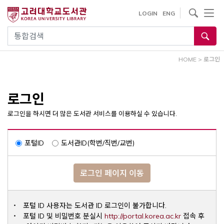
내
사이트내 검색
LOGIN
ENG
용
으
통합검색
로
건
HOME
>
로그인
너
뛰
기
로그인
로그인을 하시면 더 많은 도서관 서비스를 이용하실 수 있습니다.
포털ID
도서관ID(학번/직번/교번)
로그인 페이지 이동
포털 ID 사용자는 도서관 ID 로그인이 불가합니다.
Opens a ne
포털 ID 및 비밀번호 분실시
http://portal.korea.ac.kr
접속 후