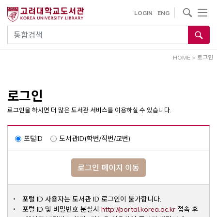
내
사이트내 검색
LOGIN
ENG
용
으
통합검색
로
건
HOME
>
로그인
너
뛰
기
로그인
로그인을 하시면 더 많은 도서관 서비스를 이용하실 수 있습니다.
포털ID
도서관ID(학번/직번/교번)
로그인 페이지 이동
포털 ID 사용자는 도서관 ID 로그인이 불가합니다.
Opens a ne
포털 ID 및 비밀번호 분실시
http://portal.korea.ac.kr
접속 후