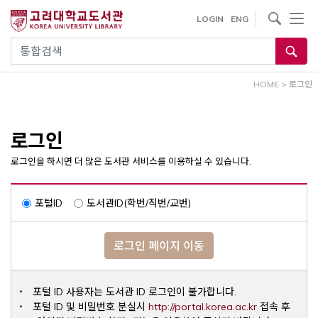
내
사이트내 검색
LOGIN
ENG
용
으
통합검색
로
건
HOME
>
로그인
너
뛰
기
로그인
로그인을 하시면 더 많은 도서관 서비스를 이용하실 수 있습니다.
포털ID
도서관ID(학번/직번/교번)
로그인 페이지 이동
포털 ID 사용자는 도서관 ID 로그인이 불가합니다.
Opens a ne
포털 ID 및 비밀번호 분실시
http://portal.korea.ac.kr
접속 후