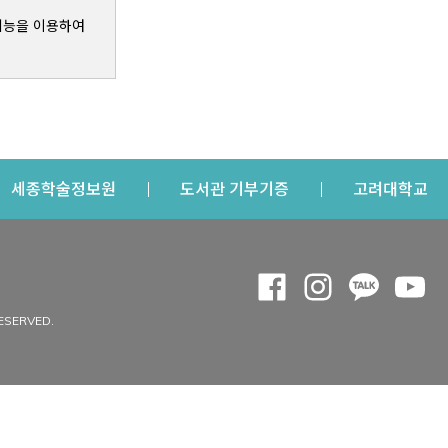
기능을 이용하여
s a new window
Opens a new window
Opens a new windo
Op
세종학술정보원
도서관 기부기증
고려대학교
나의공간
Opens a new window
Opens a new 
Opens a
Op
 window
내정보
ESERVED.
내서재
개인공지
이용자정보 관리
연회비·이용증
이용현황