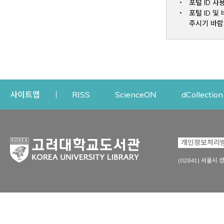
포털 ID 사
포털 ID 
주시기 바랍
Opens a new window
Opens a new win
사이트맵
RISS
ScienceON
dCollection
자료이용
연구지원
개인정보처리
Open
자료찾기
연구지원 서비스
(02841) 서울시 
상세검색
정보이용교육
강의수업자료
학술지 등재/평가 정보
데이터베이스
투고 저널 추천
전자저널
연구 동향 분석
전자책·이러닝
오픈액세스 출판 지원