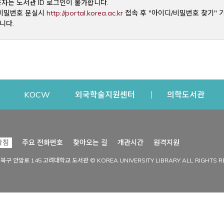
용자는 도서관 ID 로그인이 불가합니다.
Opens a new window
및 비밀번호 분실시
http://portal.korea.ac.kr
접속 후 "아이디/비밀번호 찾기" 
니다.
dow
Opens a new window
Opens a new window
Opens a new window
Open
KOCW
외국학술지원센터
의학도서관
시설이용
커뮤니티
Opens a new
방침
주요 전화번호
찾아오는 길
개관시간
원격지원
s a new window
시설찾기
도서관 소식
성북구 안암로 145 고려대학교 도서관 © KOREA UNIVERSITY LIBRARY ALL RIGHTS R
Opens a new window
시설·좌석 예약·현황
공지사항
중앙도서관
보도자료
중앙도서관(대학원)
홍보자료
학술정보관(CDL)
현황·통계
과학도서관
FAQ & QnA