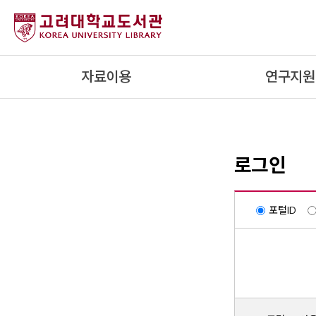
내
용
으
로
자료이용
연구지원
건
너
뛰
기
로그인
포털ID