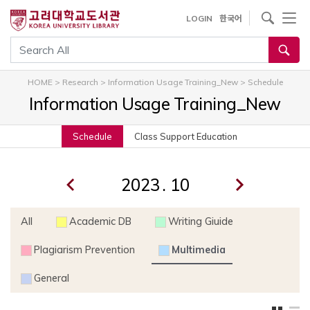
내
사이트내 검색
LOGIN
한국어
용
으
통합검색
로
건
HOME
>
Research
>
Information Usage Training_New
>
Schedule
너
Information Usage Training_New
뛰
기
Schedule
Class Support Education
.
All
Academic DB
Writing Giuide
Plagiarism Prevention
Multimedia
General