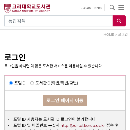
내
사이트내 검색
LOGIN
ENG
용
으
통합검색
로
건
HOME
>
로그인
너
뛰
기
로그인
로그인을 하시면 더 많은 도서관 서비스를 이용하실 수 있습니다.
포털ID
도서관ID(학번/직번/교번)
로그인 페이지 이동
포털 ID 사용자는 도서관 ID 로그인이 불가합니다.
Opens a ne
포털 ID 및 비밀번호 분실시
http://portal.korea.ac.kr
접속 후