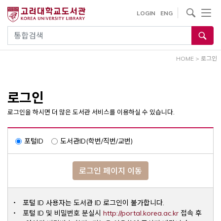
내
사이트내 검색
LOGIN
ENG
용
으
통합검색
로
건
HOME
>
로그인
너
뛰
기
로그인
로그인을 하시면 더 많은 도서관 서비스를 이용하실 수 있습니다.
포털ID
도서관ID(학번/직번/교번)
로그인 페이지 이동
포털 ID 사용자는 도서관 ID 로그인이 불가합니다.
Opens a ne
포털 ID 및 비밀번호 분실시
http://portal.korea.ac.kr
접속 후