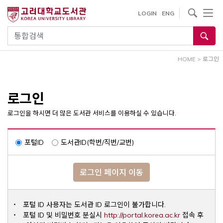
내
사이트내 검색
LOGIN
ENG
용
으
통합검색
로
건
HOME
>
로그인
너
뛰
기
로그인
로그인을 하시면 더 많은 도서관 서비스를 이용하실 수 있습니다.
포털ID
도서관ID(학번/직번/교번)
로그인 페이지 이동
포털 ID 사용자는 도서관 ID 로그인이 불가합니다.
Opens a ne
포털 ID 및 비밀번호 분실시
http://portal.korea.ac.kr
접속 후