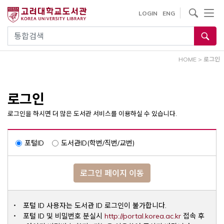
내
사이트내 검색
LOGIN
ENG
용
으
통합검색
로
건
HOME
>
로그인
너
뛰
기
로그인
로그인을 하시면 더 많은 도서관 서비스를 이용하실 수 있습니다.
포털ID
도서관ID(학번/직번/교번)
로그인 페이지 이동
포털 ID 사용자는 도서관 ID 로그인이 불가합니다.
Opens a ne
포털 ID 및 비밀번호 분실시
http://portal.korea.ac.kr
접속 후