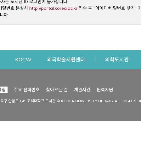
용자는 도서관 ID 로그인이 불가합니다.
Opens a new window
및 비밀번호 분실시
http://portal.korea.ac.kr
접속 후 "아이디/비밀번호 찾기" 
니다.
dow
Opens a new window
Opens a new window
Opens a new window
Open
KOCW
외국학술지원센터
의학도서관
시설이용
커뮤니티
Opens a new
방침
주요 전화번호
찾아오는 길
개관시간
원격지원
s a new window
시설찾기
도서관 소식
성북구 안암로 145 고려대학교 도서관 © KOREA UNIVERSITY LIBRARY ALL RIGHTS R
Opens a new window
시설·좌석 예약·현황
공지사항
중앙도서관
보도자료
중앙도서관(대학원)
홍보자료
학술정보관(CDL)
현황·통계
과학도서관
FAQ & QnA