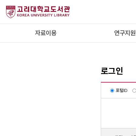
내
용
으
로
자료이용
연구지원
건
너
뛰
기
로그인
포털ID