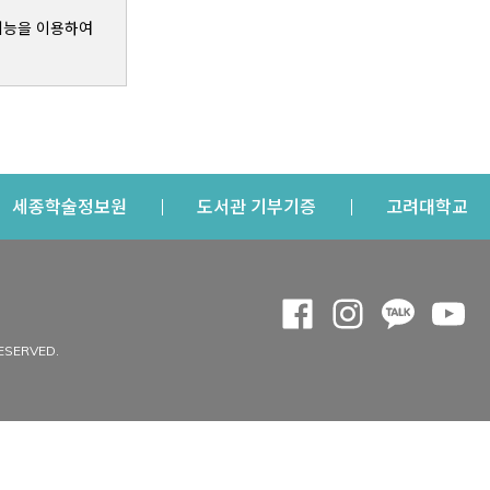
기능을 이용하여
s a new window
Opens a new window
Opens a new windo
Op
세종학술정보원
도서관 기부기증
고려대학교
나의공간
Opens a new window
Opens a new 
Opens a
Op
 window
내정보
ESERVED.
내서재
개인공지
이용자정보 관리
연회비·이용증
이용현황