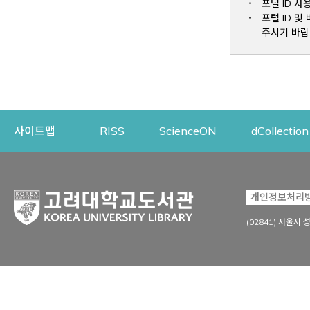
포털 ID 사
포털 ID 
주시기 바랍
Opens a new window
Opens a new win
사이트맵
RISS
ScienceON
dCollection
자료이용
연구지원
개인정보처리
Open
자료찾기
연구지원 서비스
(02841) 서울시 
상세검색
정보이용교육
강의수업자료
학술지 등재/평가 정보
데이터베이스
투고 저널 추천
전자저널
연구 동향 분석
전자책·이러닝
오픈액세스 출판 지원