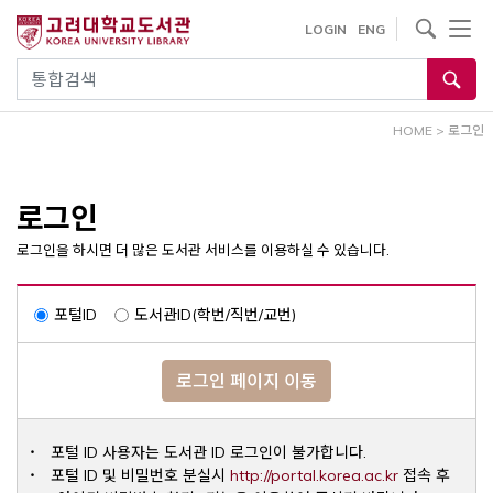
내
사이트내 검색
LOGIN
ENG
용
으
통합검색
로
건
HOME
>
로그인
너
뛰
기
로그인
로그인을 하시면 더 많은 도서관 서비스를 이용하실 수 있습니다.
포털ID
도서관ID(학번/직번/교번)
로그인 페이지 이동
포털 ID 사용자는 도서관 ID 로그인이 불가합니다.
Opens a ne
포털 ID 및 비밀번호 분실시
http://portal.korea.ac.kr
접속 후