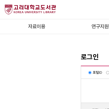
내
용
으
로
자료이용
연구지원
건
너
뛰
기
로그인
포털ID