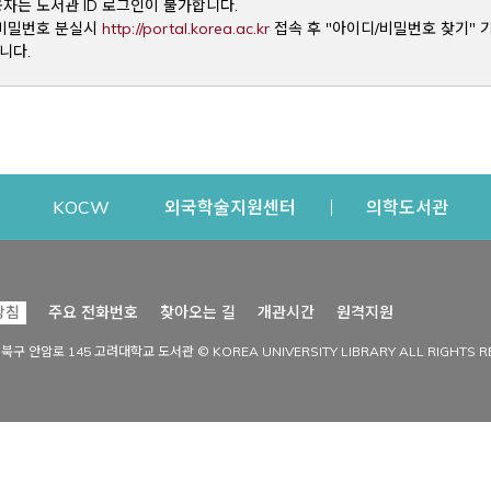
용자는 도서관 ID 로그인이 불가합니다.
Opens a new window
및 비밀번호 분실시
http://portal.korea.ac.kr
접속 후 "아이디/비밀번호 찾기" 
니다.
dow
Opens a new window
Opens a new window
Opens a new window
Open
KOCW
외국학술지원센터
의학도서관
시설이용
커뮤니티
Opens a new
방침
주요 전화번호
찾아오는 길
개관시간
원격지원
s a new window
시설찾기
도서관 소식
성북구 안암로 145 고려대학교 도서관 © KOREA UNIVERSITY LIBRARY ALL RIGHTS R
Opens a new window
시설·좌석 예약·현황
공지사항
중앙도서관
보도자료
중앙도서관(대학원)
홍보자료
학술정보관(CDL)
현황·통계
과학도서관
FAQ & QnA