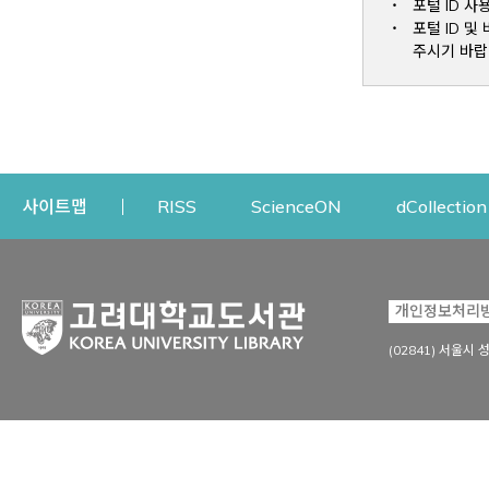
포털 ID 사
포털 ID 
주시기 바랍
Opens a new window
Opens a new win
사이트맵
RISS
ScienceON
dCollection
자료이용
연구지원
개인정보처리
Open
자료찾기
연구지원 서비스
(02841) 서울시 
상세검색
정보이용교육
강의수업자료
학술지 등재/평가 정보
데이터베이스
투고 저널 추천
전자저널
연구 동향 분석
전자책·이러닝
오픈액세스 출판 지원