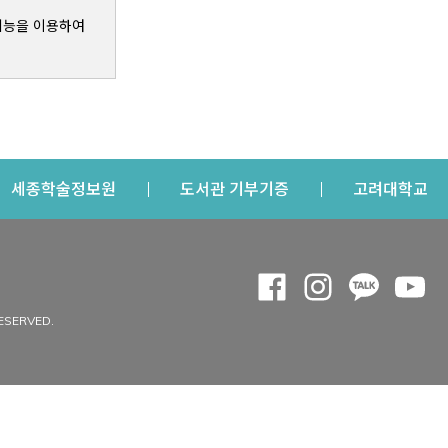
기능을 이용하여
s a new window
Opens a new window
Opens a new windo
Op
세종학술정보원
도서관 기부기증
고려대학교
나의공간
Opens a new window
Opens a new 
Opens a
Op
 window
내정보
ESERVED.
내서재
개인공지
이용자정보 관리
연회비·이용증
이용현황