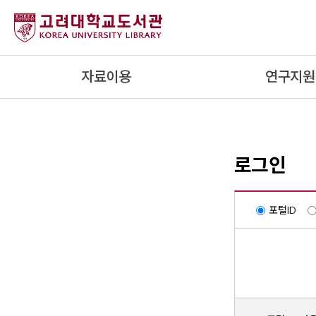
내
용
으
로
자료이용
연구지원
건
너
뛰
기
로그인
포털ID