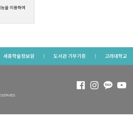
기능을 이용하여
s a new window
Opens a new window
Opens a new windo
Op
세종학술정보원
도서관 기부기증
고려대학교
나의공간
Opens a new window
Opens a new 
Opens a
Op
 window
내정보
ESERVED.
내서재
개인공지
이용자정보 관리
연회비·이용증
이용현황