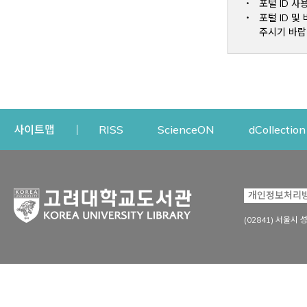
포털 ID 사
포털 ID 
주시기 바랍
Opens a new window
Opens a new win
사이트맵
RISS
ScienceON
dCollection
자료이용
연구지원
개인정보처리
Open
자료찾기
연구지원 서비스
(02841) 서울시 
상세검색
정보이용교육
강의수업자료
학술지 등재/평가 정보
데이터베이스
투고 저널 추천
전자저널
연구 동향 분석
전자책·이러닝
오픈액세스 출판 지원