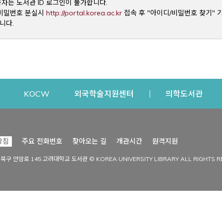
용자는 도서관 ID 로그인이 불가합니다.
Opens a new window
및 비밀번호 분실시
http://portal.korea.ac.kr
접속 후 "아이디/비밀번호 찾기" 
니다.
dow
Opens a new window
Opens a new window
Opens a new window
Open
KOCW
외국학술지원센터
의학도서관
시설이용
커뮤니티
Opens a new
방침
주요 전화번호
찾아오는 길
개관시간
원격지원
s a new window
시설찾기
도서관 소식
성북구 안암로 145 고려대학교 도서관 © KOREA UNIVERSITY LIBRARY ALL RIGHTS R
Opens a new window
시설·좌석 예약·현황
공지사항
중앙도서관
보도자료
중앙도서관(대학원)
홍보자료
학술정보관(CDL)
현황·통계
과학도서관
FAQ & QnA