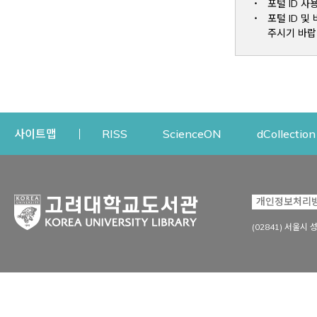
포털 ID 사
포털 ID 
주시기 바랍
Opens a new window
Opens a new win
사이트맵
RISS
ScienceON
dCollection
자료이용
연구지원
개인정보처리
Open
자료찾기
연구지원 서비스
(02841) 서울시 
상세검색
정보이용교육
강의수업자료
학술지 등재/평가 정보
데이터베이스
투고 저널 추천
전자저널
연구 동향 분석
전자책·이러닝
오픈액세스 출판 지원