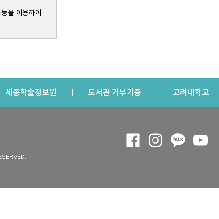
기능을 이용하여
s a new window
Opens a new window
Opens a new windo
Op
세종학술정보원
도서관 기부기증
고려대학교
나의공간
Opens a new window
Opens a new 
Opens a
Op
 window
내정보
ESERVED.
내서재
개인공지
이용자정보 관리
연회비·이용증
이용현황