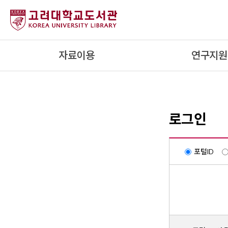
내
용
으
로
자료이용
연구지원
건
너
뛰
기
로그인
포털ID