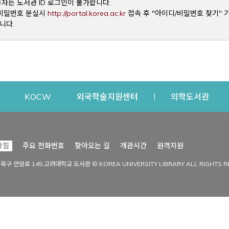
용자는 도서관 ID 로그인이 불가합니다.
Opens a new window
및 비밀번호 분실시
http://portal.korea.ac.kr
접속 후 "아이디/비밀번호 찾기" 
니다.
dow
Opens a new window
Opens a new window
Opens a new window
Open
KOCW
외국학술지원센터
의학도서관
시설이용
커뮤니티
Opens a new
방침
주요 전화번호
찾아오는 길
개관시간
원격지원
s a new window
시설찾기
도서관 소식
성북구 안암로 145 고려대학교 도서관 © KOREA UNIVERSITY LIBRARY ALL RIGHTS R
Opens a new window
시설·좌석 예약·현황
공지사항
중앙도서관
보도자료
중앙도서관(대학원)
홍보자료
학술정보관(CDL)
현황·통계
과학도서관
FAQ & QnA