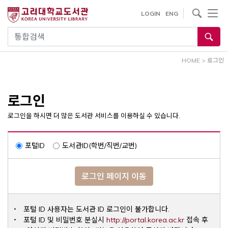
내
사이트내 검색
LOGIN
ENG
용
으
통합검색
로
건
HOME
>
로그인
너
뛰
기
로그인
로그인을 하시면 더 많은 도서관 서비스를 이용하실 수 있습니다.
포털ID
도서관ID(학번/직번/교번)
로그인 페이지 이동
포털 ID 사용자는 도서관 ID 로그인이 불가합니다.
Opens a ne
포털 ID 및 비밀번호 분실시
http://portal.korea.ac.kr
접속 후