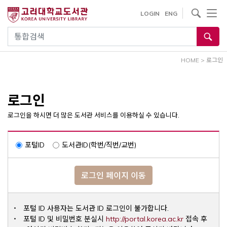
내
사이트내 검색
LOGIN
ENG
용
으
통합검색
로
건
HOME
>
로그인
너
뛰
기
로그인
로그인을 하시면 더 많은 도서관 서비스를 이용하실 수 있습니다.
포털ID
도서관ID(학번/직번/교번)
로그인 페이지 이동
포털 ID 사용자는 도서관 ID 로그인이 불가합니다.
Opens a ne
포털 ID 및 비밀번호 분실시
http://portal.korea.ac.kr
접속 후