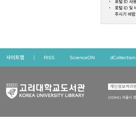
포털 ID 사
포털 ID 
주시기 바랍
Opens a new window
Opens a new win
사이트맵
RISS
ScienceON
dCollection
자료이용
연구지원
개인정보처리
Open
자료찾기
연구지원 서비스
(02841) 서울시 
상세검색
정보이용교육
강의수업자료
학술지 등재/평가 정보
데이터베이스
투고 저널 추천
전자저널
연구 동향 분석
전자책·이러닝
오픈액세스 출판 지원