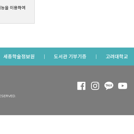
기능을 이용하여
s a new window
Opens a new window
Opens a new windo
Op
세종학술정보원
도서관 기부기증
고려대학교
나의공간
Opens a new window
Opens a new 
Opens a
Op
 window
내정보
ESERVED.
내서재
개인공지
이용자정보 관리
연회비·이용증
이용현황