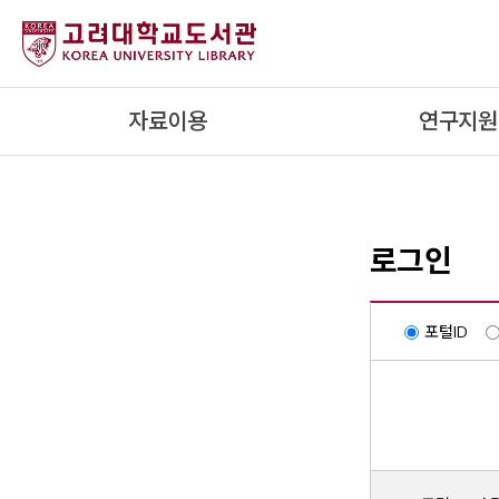
내
용
으
로
자료이용
연구지원
건
너
뛰
기
로그인
포털ID