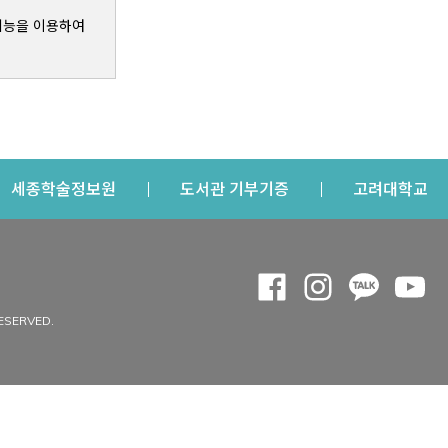
기능을 이용하여
s a new window
Opens a new window
Opens a new windo
Op
세종학술정보원
도서관 기부기증
고려대학교
나의공간
Opens a new window
Opens a new 
Opens a
Op
 window
내정보
ESERVED.
내서재
개인공지
이용자정보 관리
연회비·이용증
이용현황