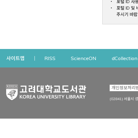
포털 ID 사
포털 ID 
주시기 바랍
Opens a new window
Opens a new win
사이트맵
RISS
ScienceON
dCollection
자료이용
연구지원
개인정보처리
Open
자료찾기
연구지원 서비스
(02841) 서울시 
상세검색
정보이용교육
강의수업자료
학술지 등재/평가 정보
데이터베이스
투고 저널 추천
전자저널
연구 동향 분석
전자책·이러닝
오픈액세스 출판 지원