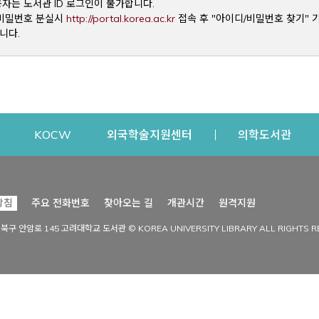
용자는 도서관 ID 로그인이 불가합니다.
Opens a new window
및 비밀번호 분실시
http://portal.korea.ac.kr
접속 후 "아이디/비밀번호 찾기" 
니다.
dow
Opens a new window
Opens a new window
Opens a new window
Open
KOCW
외국학술지원센터
의학도서관
시설이용
커뮤니티
Opens a new
방침
주요 전화번호
찾아오는 길
개관시간
원격지원
s a new window
시설찾기
도서관 소식
성북구 안암로 145 고려대학교 도서관 © KOREA UNIVERSITY LIBRARY ALL RIGHTS R
Opens a new window
시설·좌석 예약·현황
공지사항
중앙도서관
보도자료
중앙도서관(대학원)
홍보자료
학술정보관(CDL)
현황·통계
과학도서관
FAQ & QnA