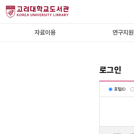
내
용
으
로
자료이용
연구지원
건
너
뛰
기
로그인
포털ID