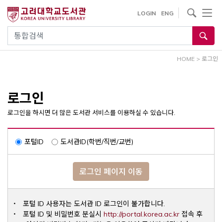
내
사이트내 검색
LOGIN
ENG
용
으
통합검색
로
건
HOME
>
로그인
너
뛰
기
로그인
로그인을 하시면 더 많은 도서관 서비스를 이용하실 수 있습니다.
포털ID
도서관ID(학번/직번/교번)
로그인 페이지 이동
포털 ID 사용자는 도서관 ID 로그인이 불가합니다.
Opens a ne
포털 ID 및 비밀번호 분실시
http://portal.korea.ac.kr
접속 후