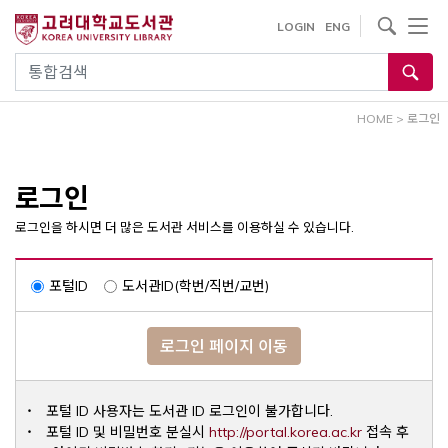
내
사이트내 검색
LOGIN
ENG
용
으
통합검색
로
건
HOME
>
로그인
너
뛰
기
로그인
로그인을 하시면 더 많은 도서관 서비스를 이용하실 수 있습니다.
포털ID
도서관ID(학번/직번/교번)
로그인 페이지 이동
포털 ID 사용자는 도서관 ID 로그인이 불가합니다.
Opens a ne
포털 ID 및 비밀번호 분실시
http://portal.korea.ac.kr
접속 후