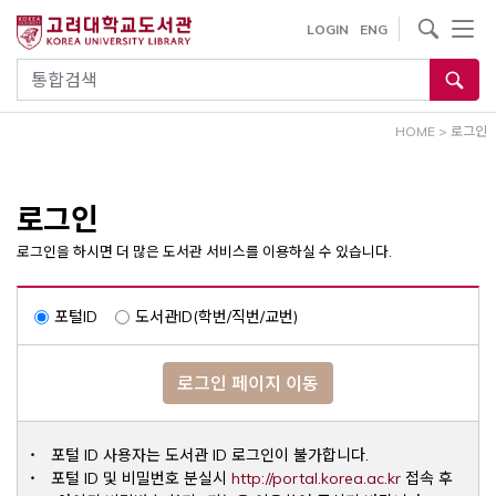
내
사이트내 검색
LOGIN
ENG
용
으
통합검색
로
건
HOME
>
로그인
너
뛰
기
로그인
로그인을 하시면 더 많은 도서관 서비스를 이용하실 수 있습니다.
포털ID
도서관ID(학번/직번/교번)
로그인 페이지 이동
포털 ID 사용자는 도서관 ID 로그인이 불가합니다.
Opens a ne
포털 ID 및 비밀번호 분실시
http://portal.korea.ac.kr
접속 후