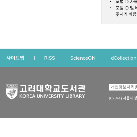
포털 ID 사
포털 ID 
주시기 바랍
Opens a new window
Opens a new win
사이트맵
RISS
ScienceON
dCollection
자료이용
연구지원
개인정보처리
Open
자료찾기
연구지원 서비스
(02841) 서울시 
상세검색
정보이용교육
강의수업자료
학술지 등재/평가 정보
데이터베이스
투고 저널 추천
전자저널
연구 동향 분석
전자책·이러닝
오픈액세스 출판 지원