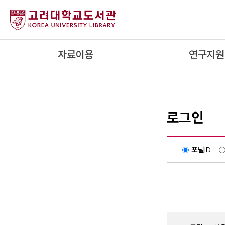
내
용
으
로
자료이용
연구지원
건
너
뛰
기
로그인
포털ID