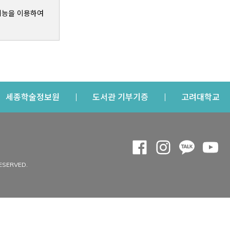
기능을 이용하여
s a new window
Opens a new window
Opens a new windo
Op
세종학술정보원
도서관 기부기증
고려대학교
나의공간
Opens a new window
Opens a new 
Opens a
Op
 window
내정보
ESERVED.
내서재
개인공지
이용자정보 관리
연회비·이용증
이용현황