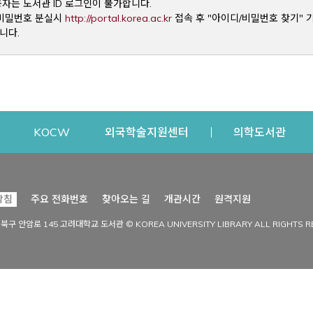
용자는 도서관 ID 로그인이 불가합니다.
Opens a new window
및 비밀번호 분실시
http://portal.korea.ac.kr
접속 후 "아이디/비밀번호 찾기" 
니다.
dow
Opens a new window
Opens a new window
Opens a new window
Open
KOCW
외국학술지원센터
의학도서관
시설이용
커뮤니티
Opens a new
방침
주요 전화번호
찾아오는 길
개관시간
원격지원
s a new window
시설찾기
도서관 소식
성북구 안암로 145 고려대학교 도서관 © KOREA UNIVERSITY LIBRARY ALL RIGHTS R
Opens a new window
시설·좌석 예약·현황
공지사항
중앙도서관
보도자료
중앙도서관(대학원)
홍보자료
학술정보관(CDL)
현황·통계
과학도서관
FAQ & QnA