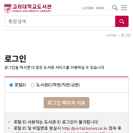
내
사이트내 검색
LOGIN
ENG
용
으
통합검색
로
건
HOME
>
로그인
너
뛰
기
로그인
로그인을 하시면 더 많은 도서관 서비스를 이용하실 수 있습니다.
포털ID
도서관ID(학번/직번/교번)
로그인 페이지 이동
포털 ID 사용자는 도서관 ID 로그인이 불가합니다.
Opens a ne
포털 ID 및 비밀번호 분실시
http://portal.korea.ac.kr
접속 후