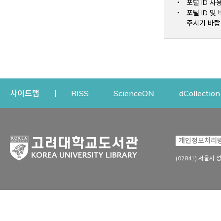
포털 ID 사
포털 ID 
주시기 바랍
Opens a new window
Opens a new win
사이트맵
RISS
ScienceON
dCollection
자료이용
연구지원
개인정보처리
Open
자료찾기
연구지원 서비스
(02841) 서울시 
상세검색
정보이용교육
강의수업자료
학술지 등재/평가 정보
데이터베이스
투고 저널 추천
전자저널
연구 동향 분석
전자책·이러닝
오픈액세스 출판 지원