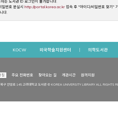
용자는 도서관 ID 로그인이 불가합니다.
Opens a new window
및 비밀번호 분실시
http://portal.korea.ac.kr
접속 후 "아이디/비밀번호 찾기" 
니다.
dow
Opens a new window
Opens a new window
Opens a new window
Open
KOCW
외국학술지원센터
의학도서관
시설이용
커뮤니티
Opens a new
방침
주요 전화번호
찾아오는 길
개관시간
원격지원
s a new window
시설찾기
도서관 소식
성북구 안암로 145 고려대학교 도서관 © KOREA UNIVERSITY LIBRARY ALL RIGHTS R
Opens a new window
시설·좌석 예약·현황
공지사항
중앙도서관
보도자료
중앙도서관(대학원)
홍보자료
학술정보관(CDL)
현황·통계
과학도서관
FAQ & QnA