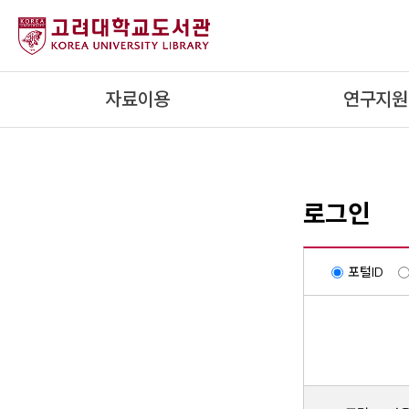
내
용
으
로
자료이용
연구지원
건
너
뛰
기
로그인
포털ID