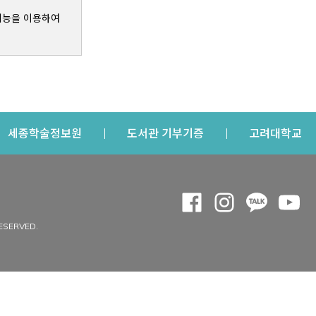
기능을 이용하여
s a new window
Opens a new window
Opens a new windo
Op
세종학술정보원
도서관 기부기증
고려대학교
나의공간
Opens a new window
Opens a new 
Opens a
Op
 window
내정보
ESERVED.
내서재
개인공지
이용자정보 관리
연회비·이용증
이용현황