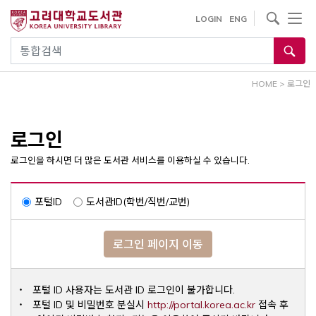
내
사이트내 검색
LOGIN
ENG
용
으
통합검색
로
건
HOME
>
로그인
너
뛰
기
로그인
로그인을 하시면 더 많은 도서관 서비스를 이용하실 수 있습니다.
포털ID
도서관ID(학번/직번/교번)
로그인 페이지 이동
포털 ID 사용자는 도서관 ID 로그인이 불가합니다.
Opens a ne
포털 ID 및 비밀번호 분실시
http://portal.korea.ac.kr
접속 후