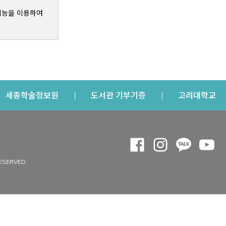
기능을 이용하여
s a new window
Opens a new window
Opens a new windo
Op
세종학술정보원
도서관 기부기증
고려대학교
나의공간
Opens a new window
Opens a new 
Opens a
Op
 window
내정보
ESERVED.
내서재
개인공지
이용자정보 관리
연회비·이용증
이용현황