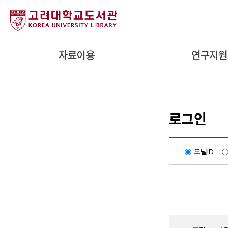
내
용
으
로
자료이용
연구지원
건
너
뛰
기
로그인
포털ID