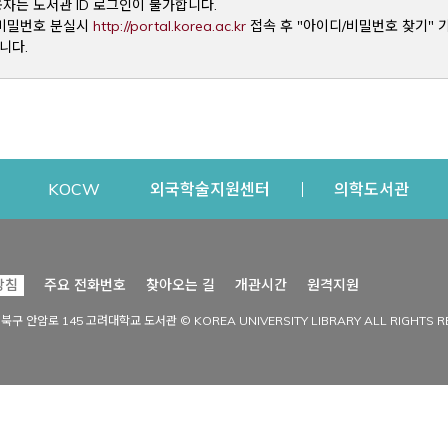
용자는 도서관 ID 로그인이 불가합니다.
Opens a new window
및 비밀번호 분실시
http://portal.korea.ac.kr
접속 후 "아이디/비밀번호 찾기" 
니다.
dow
Opens a new window
Opens a new window
Opens a new window
Open
KOCW
외국학술지원센터
의학도서관
시설이용
커뮤니티
Opens a new
방침
주요 전화번호
찾아오는 길
개관시간
원격지원
s a new window
시설찾기
도서관 소식
성북구 안암로 145 고려대학교 도서관 © KOREA UNIVERSITY LIBRARY ALL RIGHTS R
Opens a new window
시설·좌석 예약·현황
공지사항
중앙도서관
보도자료
중앙도서관(대학원)
홍보자료
학술정보관(CDL)
현황·통계
과학도서관
FAQ & QnA