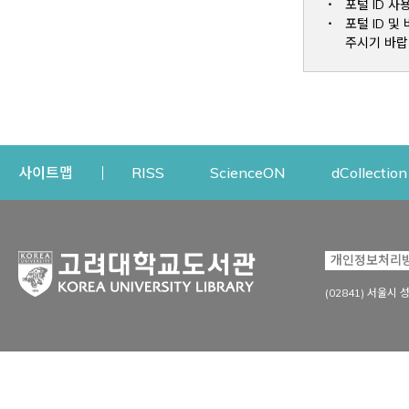
포털 ID 사
포털 ID 
주시기 바랍
Opens a new window
Opens a new win
사이트맵
RISS
ScienceON
dCollection
자료이용
연구지원
개인정보처리
Open
자료찾기
연구지원 서비스
(02841) 서울시 
상세검색
정보이용교육
강의수업자료
학술지 등재/평가 정보
데이터베이스
투고 저널 추천
전자저널
연구 동향 분석
전자책·이러닝
오픈액세스 출판 지원