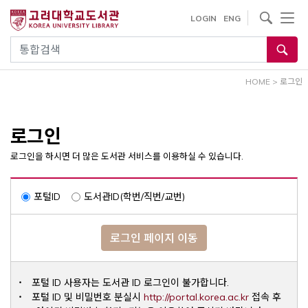
내
사이트내 검색
LOGIN
ENG
용
으
통합검색
로
건
HOME
>
로그인
너
뛰
기
로그인
로그인을 하시면 더 많은 도서관 서비스를 이용하실 수 있습니다.
포털ID
도서관ID(학번/직번/교번)
로그인 페이지 이동
포털 ID 사용자는 도서관 ID 로그인이 불가합니다.
Opens a ne
포털 ID 및 비밀번호 분실시
http://portal.korea.ac.kr
접속 후