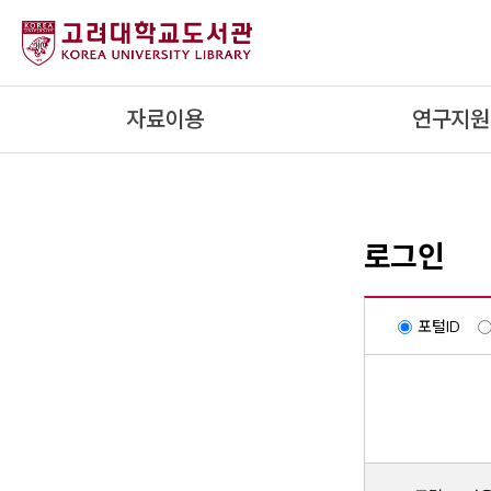
내
용
으
로
자료이용
연구지원
건
너
뛰
기
로그인
포털ID