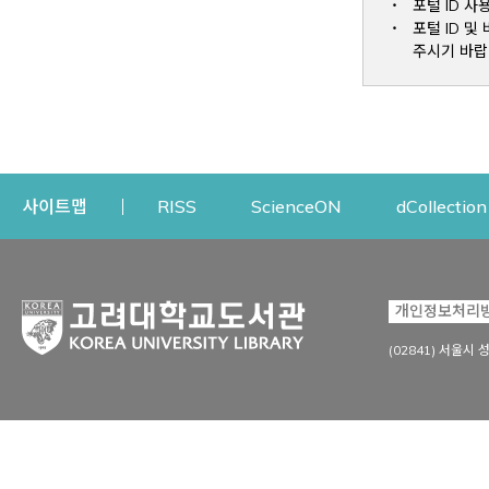
포털 ID 사
포털 ID 
주시기 바랍
Opens a new window
Opens a new win
사이트맵
RISS
ScienceON
dCollection
자료이용
연구지원
개인정보처리
Open
자료찾기
연구지원 서비스
(02841) 서울시 
상세검색
정보이용교육
강의수업자료
학술지 등재/평가 정보
데이터베이스
투고 저널 추천
전자저널
연구 동향 분석
전자책·이러닝
오픈액세스 출판 지원