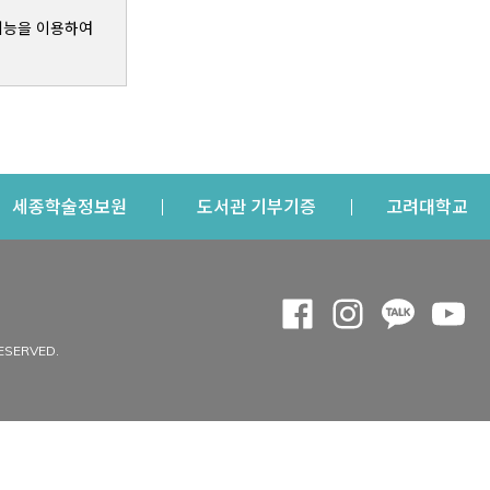
기능을 이용하여
s a new window
Opens a new window
Opens a new windo
Op
세종학술정보원
도서관 기부기증
고려대학교
나의공간
Opens a new window
Opens a new 
Opens a
Op
 window
내정보
ESERVED.
내서재
개인공지
이용자정보 관리
연회비·이용증
이용현황