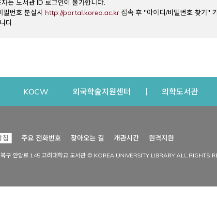
용자는 도서관 ID 로그인이 불가합니다.
Opens a new window
및 비밀번호 분실시
http://portal.korea.ac.kr
접속 후 "아이디/비밀번호 찾기" 
니다.
dow
Opens a new window
Opens a new window
Opens a new window
Open
KOCW
외국학술지원센터
의학도서관
시설이용
커뮤니티
Opens a new
방침
주요 전화번호
찾아오는 길
개관시간
원격지원
s a new window
시설찾기
도서관 소식
성북구 안암로 145 고려대학교 도서관 © KOREA UNIVERSITY LIBRARY ALL RIGHTS R
Opens a new window
시설·좌석 예약·현황
공지사항
중앙도서관
보도자료
중앙도서관(대학원)
홍보자료
학술정보관(CDL)
현황·통계
과학도서관
FAQ & QnA