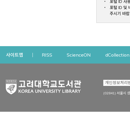
포털 ID 사
포털 ID 
주시기 바랍
Opens a new window
Opens a new win
사이트맵
RISS
ScienceON
dCollection
자료이용
연구지원
개인정보처리
Open
자료찾기
연구지원 서비스
(02841) 서울시 
상세검색
정보이용교육
강의수업자료
학술지 등재/평가 정보
데이터베이스
투고 저널 추천
전자저널
연구 동향 분석
전자책·이러닝
오픈액세스 출판 지원