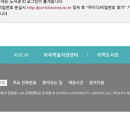
용자는 도서관 ID 로그인이 불가합니다.
Opens a new window
및 비밀번호 분실시
http://portal.korea.ac.kr
접속 후 "아이디/비밀번호 찾기" 
니다.
dow
Opens a new window
Opens a new window
Opens a new window
Open
KOCW
외국학술지원센터
의학도서관
시설이용
커뮤니티
Opens a new
방침
주요 전화번호
찾아오는 길
개관시간
원격지원
s a new window
시설찾기
도서관 소식
성북구 안암로 145 고려대학교 도서관 © KOREA UNIVERSITY LIBRARY ALL RIGHTS R
Opens a new window
시설·좌석 예약·현황
공지사항
중앙도서관
보도자료
중앙도서관(대학원)
홍보자료
학술정보관(CDL)
현황·통계
과학도서관
FAQ & QnA