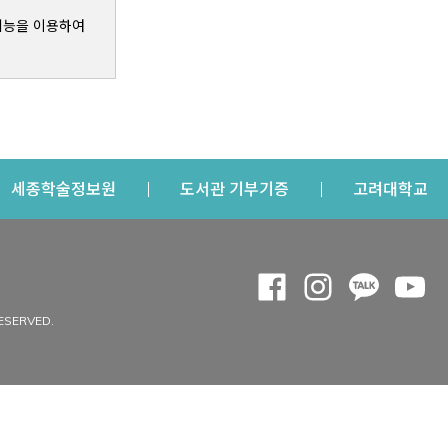
기능을 이용하여
s a new window
Opens a new window
Opens a new windo
Op
세종학술정보원
도서관 기부기증
고려대학교
나의공간
Opens a new window
Opens a new 
Opens a
Op
 window
내정보
ESERVED.
내서재
개인공지
이용자정보 관리
연회비·이용증
이용현황