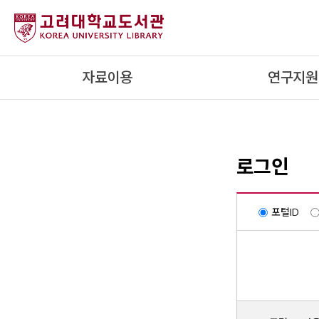
내
용
으
로
자료이용
연구지원
건
너
뛰
기
로그인
포털ID