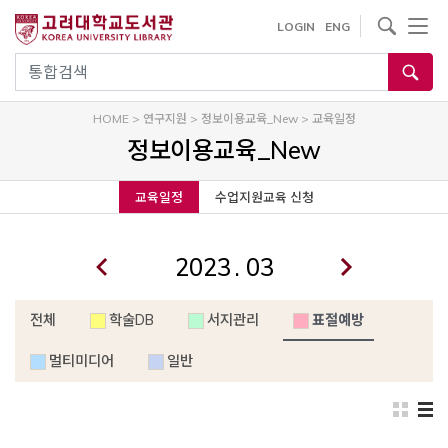
내
사이트내 검색
LOGIN
ENG
용
으
통합검색
로
건
HOME
>
연구지원
>
정보이용교육_New
>
교육일정
너
정보이용교육_New
뛰
기
교육일정
수업지원교육 신청
.
전체
학술DB
서지관리
표절예방
멀티미디어
일반