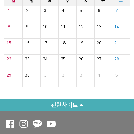
일
월
화
수
목
금
토
1
2
3
4
5
6
7
8
9
10
11
12
13
14
15
16
17
18
19
20
21
22
23
24
25
26
27
28
29
30
1
2
3
4
5
관련사이트
Opens a new window
Opens a new window
Opens a new window
Opens a new window