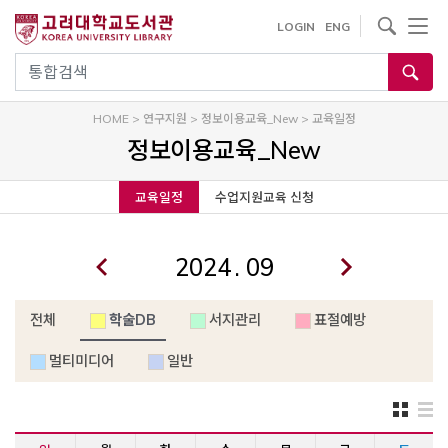
내
사이트내 검색
LOGIN
ENG
용
으
통합검색
로
건
HOME
>
연구지원
>
정보이용교육_New
>
교육일정
너
정보이용교육_New
뛰
기
교육일정
수업지원교육 신청
.
전체
학술DB
서지관리
표절예방
멀티미디어
일반