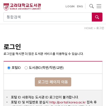
내
사이트내 검색
LOGIN
ENG
용
으
통합검색
로
건
HOME
>
로그인
너
뛰
기
로그인
로그인을 하시면 더 많은 도서관 서비스를 이용하실 수 있습니다.
포털ID
도서관ID(학번/직번/교번)
로그인 페이지 이동
포털 ID 사용자는 도서관 ID 로그인이 불가합니다.
Opens a ne
포털 ID 및 비밀번호 분실시
http://portal.korea.ac.kr
접속 후