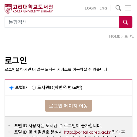
내
사이트내 검색
LOGIN
ENG
용
으
통합검색
로
건
HOME
>
로그인
너
뛰
기
로그인
로그인을 하시면 더 많은 도서관 서비스를 이용하실 수 있습니다.
포털ID
도서관ID(학번/직번/교번)
로그인 페이지 이동
포털 ID 사용자는 도서관 ID 로그인이 불가합니다.
Opens a ne
포털 ID 및 비밀번호 분실시
http://portal.korea.ac.kr
접속 후