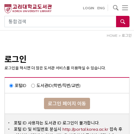
내
사이트내 검색
LOGIN
ENG
용
으
통합검색
로
건
HOME
>
로그인
너
뛰
기
로그인
로그인을 하시면 더 많은 도서관 서비스를 이용하실 수 있습니다.
포털ID
도서관ID(학번/직번/교번)
로그인 페이지 이동
포털 ID 사용자는 도서관 ID 로그인이 불가합니다.
Opens a ne
포털 ID 및 비밀번호 분실시
http://portal.korea.ac.kr
접속 후