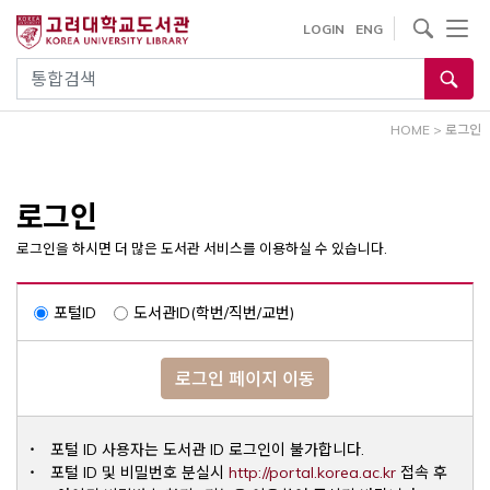
내
사이트내 검색
LOGIN
ENG
용
으
통합검색
로
건
HOME
>
로그인
너
뛰
기
로그인
로그인을 하시면 더 많은 도서관 서비스를 이용하실 수 있습니다.
포털ID
도서관ID(학번/직번/교번)
로그인 페이지 이동
포털 ID 사용자는 도서관 ID 로그인이 불가합니다.
Opens a ne
포털 ID 및 비밀번호 분실시
http://portal.korea.ac.kr
접속 후