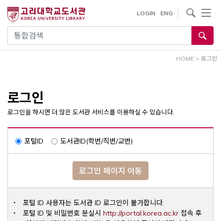
내
사이트내 검색
LOGIN
ENG
용
으
통합검색
로
건
HOME
>
로그인
너
뛰
기
로그인
로그인을 하시면 더 많은 도서관 서비스를 이용하실 수 있습니다.
포털ID
도서관ID(학번/직번/교번)
로그인 페이지 이동
포털 ID 사용자는 도서관 ID 로그인이 불가합니다.
Opens a ne
포털 ID 및 비밀번호 분실시
http://portal.korea.ac.kr
접속 후