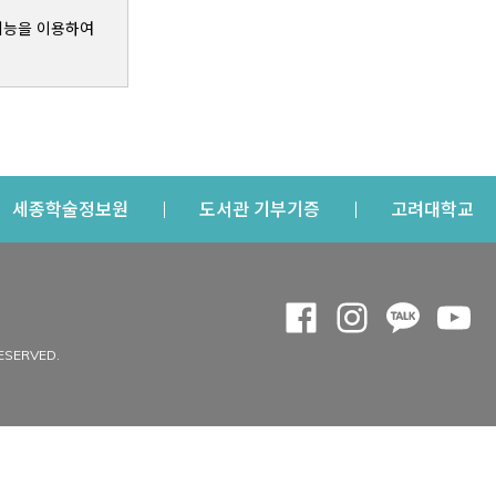
기능을 이용하여
s a new window
Opens a new window
Opens a new windo
Op
세종학술정보원
도서관 기부기증
고려대학교
나의공간
Opens a new window
Opens a new 
Opens a
Op
 window
내정보
ESERVED.
내서재
개인공지
이용자정보 관리
연회비·이용증
이용현황