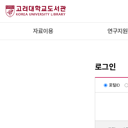
내
용
으
로
자료이용
연구지원
건
너
뛰
기
로그인
포털ID