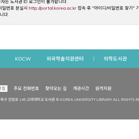
용자는 도서관 ID 로그인이 불가합니다.
Opens a new window
및 비밀번호 분실시
http://portal.korea.ac.kr
접속 후 "아이디/비밀번호 찾기" 
니다.
dow
Opens a new window
Opens a new window
Opens a new window
Open
KOCW
외국학술지원센터
의학도서관
시설이용
커뮤니티
Opens a new
방침
주요 전화번호
찾아오는 길
개관시간
원격지원
s a new window
시설찾기
도서관 소식
성북구 안암로 145 고려대학교 도서관 © KOREA UNIVERSITY LIBRARY ALL RIGHTS R
Opens a new window
시설·좌석 예약·현황
공지사항
중앙도서관
보도자료
중앙도서관(대학원)
홍보자료
학술정보관(CDL)
현황·통계
과학도서관
FAQ & QnA