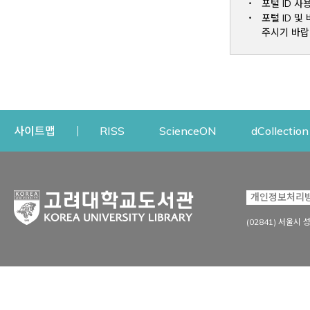
포털 ID 사
포털 ID 
주시기 바랍
Opens a new window
Opens a new win
사이트맵
RISS
ScienceON
dCollection
자료이용
연구지원
개인정보처리
Open
자료찾기
연구지원 서비스
(02841) 서울시 
상세검색
정보이용교육
강의수업자료
학술지 등재/평가 정보
데이터베이스
투고 저널 추천
전자저널
연구 동향 분석
전자책·이러닝
오픈액세스 출판 지원