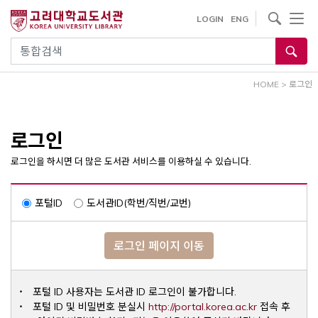
내
사이트내 검색
LOGIN
ENG
용
으
통합검색
로
건
HOME
>
로그인
너
뛰
기
로그인
로그인을 하시면 더 많은 도서관 서비스를 이용하실 수 있습니다.
포털ID
도서관ID(학번/직번/교번)
로그인 페이지 이동
포털 ID 사용자는 도서관 ID 로그인이 불가합니다.
Opens a ne
포털 ID 및 비밀번호 분실시
http://portal.korea.ac.kr
접속 후