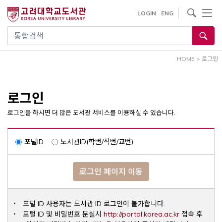
내
사이트내 검색
LOGIN
ENG
용
으
통합검색
로
건
HOME
>
로그인
너
뛰
기
로그인
로그인을 하시면 더 많은 도서관 서비스를 이용하실 수 있습니다.
포털ID
도서관ID(학번/직번/교번)
로그인 페이지 이동
포털 ID 사용자는 도서관 ID 로그인이 불가합니다.
Opens a ne
포털 ID 및 비밀번호 분실시
http://portal.korea.ac.kr
접속 후