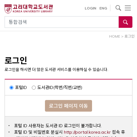
내
사이트내 검색
LOGIN
ENG
용
으
통합검색
로
건
HOME
>
로그인
너
뛰
기
로그인
로그인을 하시면 더 많은 도서관 서비스를 이용하실 수 있습니다.
포털ID
도서관ID(학번/직번/교번)
로그인 페이지 이동
포털 ID 사용자는 도서관 ID 로그인이 불가합니다.
Opens a ne
포털 ID 및 비밀번호 분실시
http://portal.korea.ac.kr
접속 후