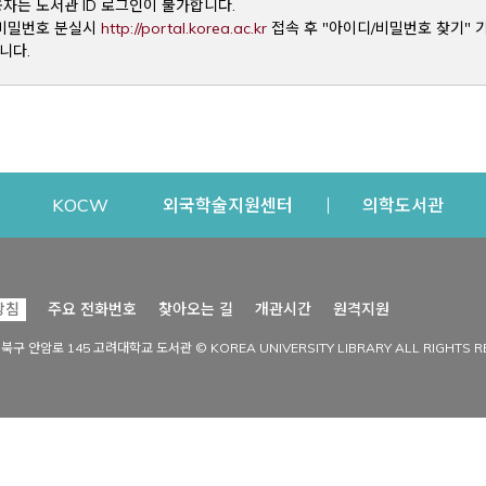
용자는 도서관 ID 로그인이 불가합니다.
Opens a new window
및 비밀번호 분실시
http://portal.korea.ac.kr
접속 후 "아이디/비밀번호 찾기" 
니다.
dow
Opens a new window
Opens a new window
Opens a new window
Open
KOCW
외국학술지원센터
의학도서관
시설이용
커뮤니티
Opens a new
방침
주요 전화번호
찾아오는 길
개관시간
원격지원
s a new window
시설찾기
도서관 소식
성북구 안암로 145 고려대학교 도서관 © KOREA UNIVERSITY LIBRARY ALL RIGHTS R
Opens a new window
시설·좌석 예약·현황
공지사항
중앙도서관
보도자료
중앙도서관(대학원)
홍보자료
학술정보관(CDL)
현황·통계
과학도서관
FAQ & QnA