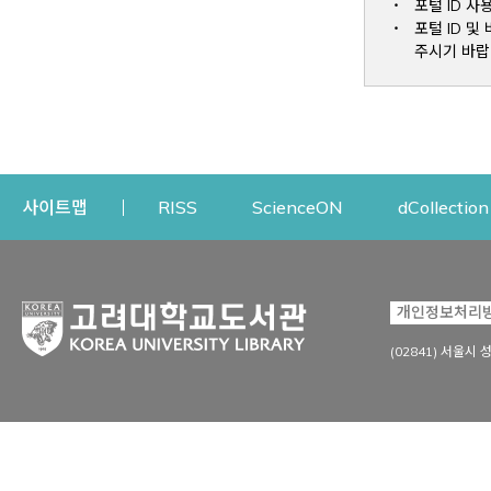
포털 ID 사
포털 ID 
주시기 바랍
Opens a new window
Opens a new win
사이트맵
RISS
ScienceON
dCollection
자료이용
연구지원
개인정보처리
Open
자료찾기
연구지원 서비스
(02841) 서울시 
상세검색
정보이용교육
강의수업자료
학술지 등재/평가 정보
데이터베이스
투고 저널 추천
전자저널
연구 동향 분석
전자책·이러닝
오픈액세스 출판 지원