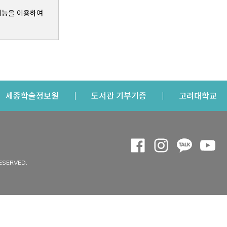
기능을 이용하여
s a new window
Opens a new window
Opens a new windo
Op
세종학술정보원
도서관 기부기증
고려대학교
나의공간
Opens a new window
Opens a new 
Opens a
Op
 window
내정보
ESERVED.
내서재
개인공지
이용자정보 관리
연회비·이용증
이용현황