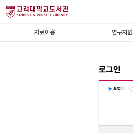
내
용
으
로
자료이용
연구지원
건
너
뛰
기
로그인
포털ID