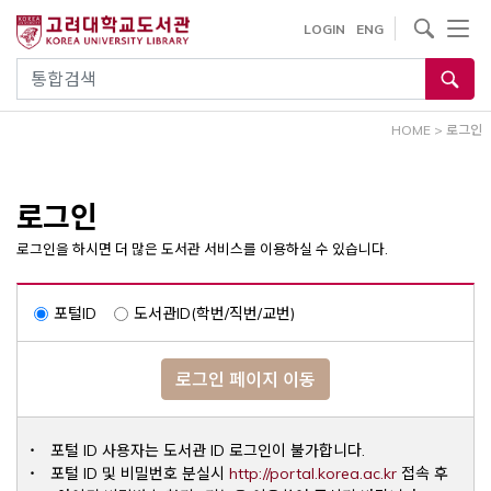
내
사이트내 검색
LOGIN
ENG
용
으
통합검색
로
건
HOME
>
로그인
너
뛰
기
로그인
로그인을 하시면 더 많은 도서관 서비스를 이용하실 수 있습니다.
포털ID
도서관ID(학번/직번/교번)
로그인 페이지 이동
포털 ID 사용자는 도서관 ID 로그인이 불가합니다.
Opens a ne
포털 ID 및 비밀번호 분실시
http://portal.korea.ac.kr
접속 후